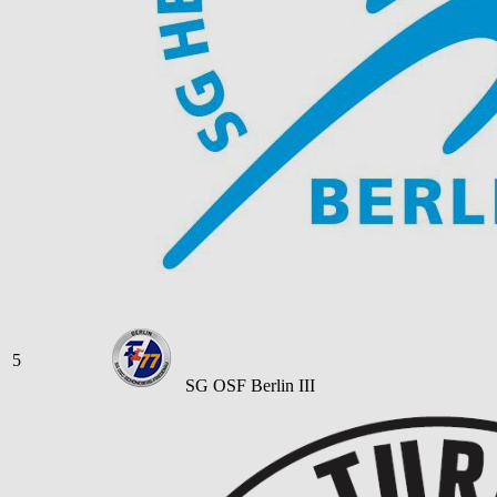
5
SG OSF Berlin III