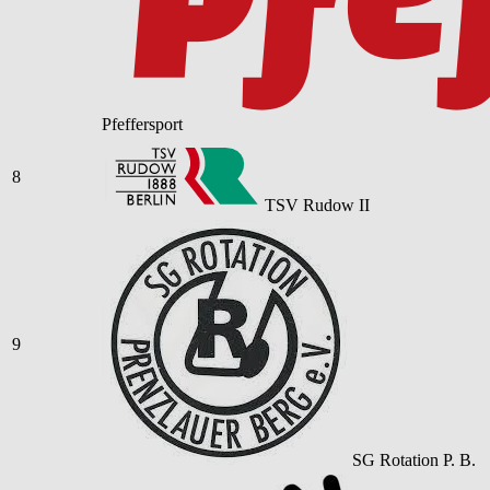
Pfeffersport
8
TSV Rudow II
9
SG Rotation P. B.