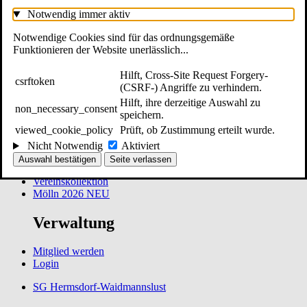
Notwendig
immer aktiv
Spielbetrieb
Notwendige Cookies sind für das ordnungsgemäße
Alle Teams
Funktionieren der Website unerlässlich...
Teamübersicht
Hallenverzeichnis
Hilft, Cross-Site Request Forgery-
csrftoken
Heimspieltag
(CSRF-) Angriffe zu verhindern.
Hilft, ihre derzeitige Auswahl zu
non_necessary_consent
Weiteres
speichern.
viewed_cookie_policy
Prüft, ob Zustimmung erteilt wurde.
Blog
Nicht Notwendig
Aktiviert
Fanshop
Auswahl bestätigen
Seite verlassen
Über uns
Vereinskollektion
Mölln 2026
NEU
Verwaltung
Mitglied werden
Login
SG Hermsdorf-Waidmannslust